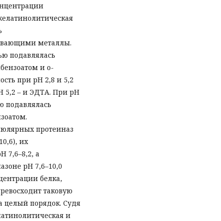
концентрации
желатинолитическая
ь
ывающими металлы.
ью подавлялась
бензоатом и о-
ть при рН 2,8 и 5,2
 5,2 – и ЭДТА. При рН
ью подавлялась
зоатом.
люлярных протеиназ
0,6), их
 7,6–8,2, а
азоне рН 7,6–10,0
нцентрации белка,
превосходит таковую
а целый порядок. Судя
латинолитическая и