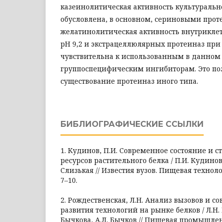
казеинолитическая активность культураль
обусловлена, в основном, сериновыми проте
желатинолитическая активность внутрикле
рН 9,2 и экстрацеллюлярных протеиназ при 
чувствительна к использованным в данном
группоспецифическим ингибиторам. Это по
существование протеиназ иного типа.
БИБЛИОГРАФИЧЕСКИЕ ССЫЛКИ
1. Кудинов, П.И. Современное состояние и 
ресурсов растительного белка / П.И. Кудинов,
Слизькая // Известия вузов. Пищевая технологи
7–10.
2. Рождественская, Л.Н. Анализ вызовов и 
развития технологий на рынке белков / Л.Н. 
Бычкова, А.Л. Бычков // Пищевая промышленно