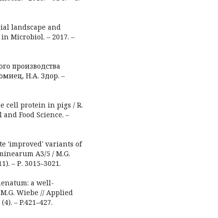
trial landscape and
 in Microbiol. – 2017. –
ого производства
омиец, Н.А. Здор. –
le cell protein in pigs / R.
l and Food Science. –
ate 'improved' variants of
inearum A3/5 / M.G.
11). – Р. 3015–3021.
enatum: a well-
M.G. Wiebe // Applied
4). – P.421–427.