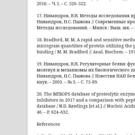
2016. – Ч. I. – С. 520–522.
17. Никандров, В.Н. Методы исследования про
Никандров, Н.С. Пыжова // Современные п
Методы исследований. – Минск : Выш. шк. – 20
18. Bradford, M. M. A rapid and sensitive meth
microgram quantities of protein utilizing the 
binding / M. M. Bradford // Anal. Biochem. – 1976.
19. Никандров, В.Н. Регуляторные белки: ф
молекул и механизмы их биологического де
Никандров, Н.С. Пыжова // Известия НАН Бе
наук. – 2003. – № 3. – С. 75-89.
20. The MEROPS database of proteolytic enzyme
inhibitors in 2017 and a comparison with pep
database / N.D. Rawlings [et al.] // Nucleic Acids
46. – P. 624–632.
References