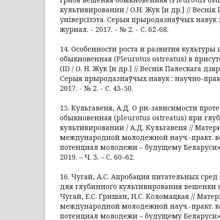
культивировании / О.Н. Жук [и др.] // Весні
універсітэта. Серыя прыродазнаўчых навук 
журнал. - 2017. - № 2. - С. 62-68.
14. Особенности роста и развития культуры
обыкновенная (Pleurotus ostreatus) в прису
(II) / О. Н. Жук [и др.] // Веснік Палескага дз
Серыя прыродазнаўчых навук : научно-прак
2017. - № 2. - С. 43-50.
15. Кульгавеня, А.Д. О рн-зависимости прот
обыкновенная (pleurotus ostreatus) при гл
культивировании / А.Д. Кульгавеня // Матер
международной молодежной науч.-практ. 
потенциал молодежи – будущему Беларуси». 
2019. – Ч. 3. – С. 60–62.
16. Чугай, А.С. Апробация питательных сред
для глубинного культивирования вешенки о
Чугай, Е.С. Гришан, Н.С. Коломацкая // Мате
международной молодежной науч.-практ. 
потенциал молодежи – будущему Беларуси». 