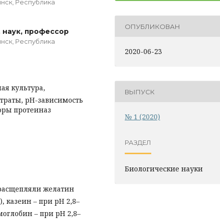
инск, Республика
ОПУБЛИКОВАН
л. наук, профессор
инск, Республика
2020-06-23
ая культура,
ВЫПУСК
траты, рН-зависимость
оры протеиназ
№ 1 (2020)
РАЗДЕЛ
Биологические науки
расщепляли желатин
), казеин – при рН 2,8–
емоглобин – при рН 2,8–