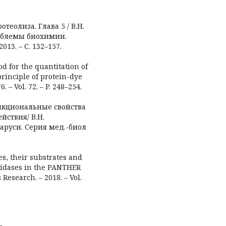
теолиза. Глава 5 / В.Н.
роблемы биохимии.
13. – С. 132–157.
od for the quantitation of
principle of protein-dye
 – Vol. 72. – P. 248–254.
ункциональные свойства
йствия/ В.Н.
ларуси. Серия мед.-биол
s, their substrates and
tidases in the PANTHER
 Research. – 2018. – Vol.