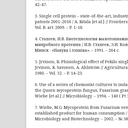
42–47.
3. Single cell protein – state-of-the-art, indus
patents 2001–2016 / A. Ritala [et al.] // Frontiers
Vol. B. art. 2009. – P. 1–18.
4. Стахеев, И.В. Биотехнология малотоннажн
микробного протеина / И.В. Стахеев, Э.И. Кол
Минск : «Навука i тэхнiка». – 1991. – 264 с.
5. Jӓrvinen, R. Phisiological effect of Pekilo sing
Jӓrvinen, R. Savonen, A. Ahlstrӧm // Agricultura
1980. – Vol. 52. – P. 14–23.
6. Use of a series of chemostat cultures to isol
the Quorn mycoprotein fungus, Fusarium gram
Wiebe [et al.] // Microbiology. – 1994. – 140 ( Pt 
7. Wiebe, M.G. Mycoprotein from Fusarium ven
established product for human consumption / 
Microbiology and Biotechnology. – 2002. – № 58 (