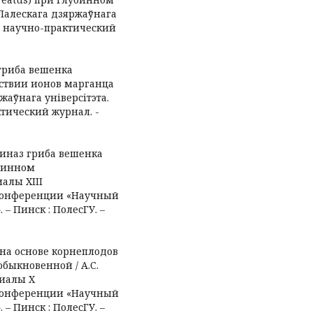
к Палескага дзяржаўнага
: научно-практический
 гриба вешенка
тствии ионов марганца
яржаўнага універсітэта.
тический журнал. -
еиназ гриба вешенка
убинном
иалы XIII
конференции «Научный
– Пинск : ПолесГУ. –
 на основе корнеплодов
быкновенной / А.С.
риалы X
конференции «Научный
– Пинск : ПолесГУ. –