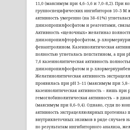
11,0 (максимум при 4,6–5,6 и 7,0–8,2). При 
группоспецифических ингибиторов 10–3 М 
активность умеренно (на 38–61%) угнеталас
диизопропилфосфатом и реагентами, связ
Активность «щелочных» желатиназ полност
диизопропилфторфосфатом, р-хлормеркури
фенантролином. Казеинолитическая активнос
полностью угнеталась пепстатином, а при рН
7,6 казеинолитическая активность полност
диизопропилфосфатом и р-хлормеркурибен
Желатинолитическая активность экстрацел
проявилась при рН 3–11 (максимум при 5,8–1
казеинолитическая активность – лишь при рН
гемоглобинолитическая активность – в диап
(максимум при 8,6–9,4). Однако, судя по ко
активность экстрацеллюлярных протеиназ 
внутриклеточных энзимов в ряде случаев н
по результатам ингибиторного анализа, же