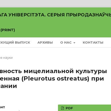
АГА УНІВЕРСІТЭТА. СЕРЫЯ ПРЫРОДАЗНАЎЧ
 (PRINT)
ЕКУЩИЙ ВЫПУСК
АРХИВЫ
О НАС
КОНТАКТЫ
е науки
вность мицелиальной культуры
нная (Pleurotus ostreatus) при
вании
ант
PDF