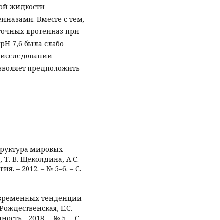
ной жидкости
иназами. Вместе с тем,
точных протеиназ при
рН 7,6 была слабо
 исследовании
зволяет предположить
структура мировых
 Т. В. Щеколдина, А.С.
я. – 2012. – № 5–6. – С.
современных тенденций
Рождественская, Е.С.
сть. –2018. – № 5. – С.