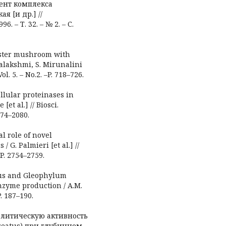
уцент комплекса
я [и др.] //
– Т. 32. – № 2. – С.
oyster mushroom with
alakshmi, S. Mirunalini
l. 5. – No.2. –P. 718–726.
ellular proteinases in
et al.] // Biosci.
074–2080.
al role of novel
 G. Palmieri [et al.] //
 P. 2754–2759.
atus and Gleophylum
nzyme production / A.M.
P. 187–190.
еолитическую активность
reatus) при глубинном