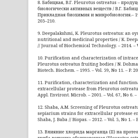
8. Бабицкая, В.Г. Pleurotus ostreatus – прод
биологически активных веществ / В.Г. Бабицка
Прикладная биохимия и микробиология.– 1996. 
203–210.
9. Deepalakshmi, K. Pleurotus ostreatus: an 
nutritional and medicinal properties / K. Deep
// Journal of Biochemical Technology. – 2014. – Vo
10. Purification and characterization of intrac
Pleurotus ostreatus fruiting bodies / N. Dohmae [
Biotech. Biochem. – 1995. – Vol. 59, No 11. – P. 2
11. Purification, characterization and function
extracellular protease from Pleurotus ostreatus /
Appl. Environt. Microb. – 2001. – Vol. 67, No 6. –
12. Shaba, A.M. Screening of Plеurotus ostre
sepiarium strains for extracellular protease e
Shaba, J. Baba // Biopas. – 2012. – Vol. 5, No 1. – 
13. Влияние хлорида марганца (II) на прот
гриба вешенка обыкновенная (Pleurotus ost