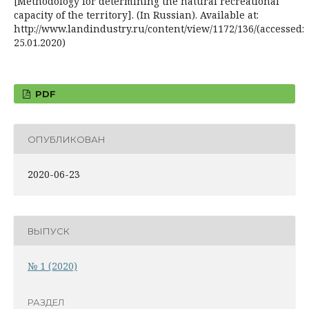
[Methodology for determining the natural recreational
capacity of the territory]. (In Russian). Available at:
http://www.landindustry.ru/content/view/1172/136/(accessed:
25.01.2020)
PDF
ОПУБЛИКОВАН
2020-06-23
ВЫПУСК
№ 1 (2020)
РАЗДЕЛ