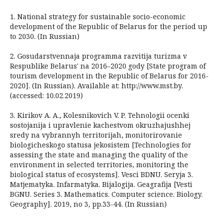
1. National strategy for sustainable socio-economic
development of the Republic of Belarus for the period up
to 2030. (In Russian)
2. Gosudarstvennaja programma razvitija turizma v
Respublike Belarus' na 2016–2020 gody [State program of
tourism development in the Republic of Belarus for 2016-
2020]. (In Russian). Available at: http://www.mst.by.
(accessed: 10.02.2019)
3. Kirikov A. A., Kolesnikovich V. P. Tehnologii ocenki
sostojanija i upravlenie kachestvom okruzhajushhej
sredy na vybrannyh territorijah, monitorirovanie
biologicheskogo statusa jekosistem [Technologies for
assessing the state and managing the quality of the
environment in selected territories, monitoring the
biological status of ecosystems]. Vesci BDNU. Seryja 3.
Matjematyka. Infarmatyka. Bijalogija. Geagrafija [Vesti
BGNU. Series 3. Mathematics. Computer science. Biology.
Geography]. 2019, no 3, pp.33-44. (In Russian)