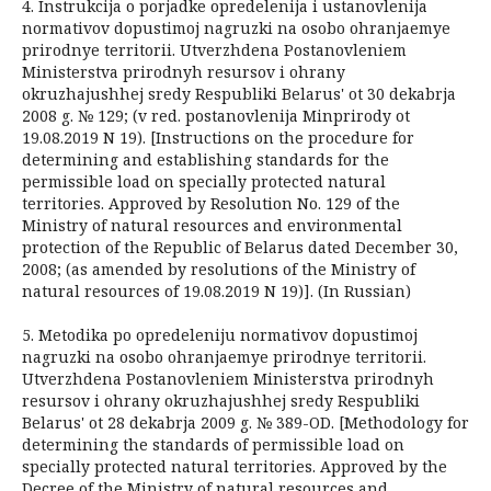
4. Instrukcija o porjadke opredelenija i ustanovlenija
normativov dopustimoj nagruzki na osobo ohranjaemye
prirodnye territorii. Utverzhdena Postanovleniem
Ministerstva prirodnyh resursov i ohrany
okruzhajushhej sredy Respubliki Belarus' ot 30 dekabrja
2008 g. № 129; (v red. postanovlenija Minprirody ot
19.08.2019 N 19). [Instructions on the procedure for
determining and establishing standards for the
permissible load on specially protected natural
territories. Approved by Resolution No. 129 of the
Ministry of natural resources and environmental
protection of the Republic of Belarus dated December 30,
2008; (as amended by resolutions of the Ministry of
natural resources of 19.08.2019 N 19)]. (In Russian)
5. Metodika po opredeleniju normativov dopustimoj
nagruzki na osobo ohranjaemye prirodnye territorii.
Utverzhdena Postanovleniem Ministerstva prirodnyh
resursov i ohrany okruzhajushhej sredy Respubliki
Belarus' ot 28 dekabrja 2009 g. № 389-OD. [Methodology for
determining the standards of permissible load on
specially protected natural territories. Approved by the
Decree of the Ministry of natural resources and