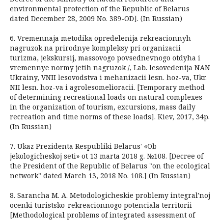
environmental protection of the Republic of Belarus
dated December 28, 2009 No. 389-OD]. (In Russian)
6. Vremennaja metodika opredelenija rekreacionnyh
nagruzok na prirodnye kompleksy pri organizacii
turizma, jekskursij, massovogo povsednevnogo otdyha i
vremennye normy jetih nagruzok /, Lab. lesovedenija NAN
Ukrainy, VNII lesovodstva i mehanizacii lesn. hoz-va, Ukr.
NII lesn. hoz-va i agrolesomelioracii. [Temporary method
of determining recreational loads on natural complexes
in the organization of tourism, excursions, mass daily
recreation and time norms of these loads]. Kiev, 2017, 34p.
(In Russian)
7. Ukaz Prezidenta Respubliki Belarus' «Ob
jekologicheskoj seti» ot 13 marta 2018 g. №108. [Decree of
the President of the Republic of Belarus "on the ecological
network" dated March 13, 2018 No. 108.] (In Russian)
8. Sarancha M. A. Metodologicheskie problemy integral'noj
ocenki turistsko-rekreacionnogo potenciala territorii
[Methodological problems of integrated assessment of