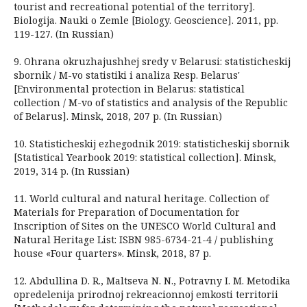
tourist and recreational potential of the territory].
Biologija. Nauki o Zemle [Biology. Geoscience]. 2011, pp.
119-127. (In Russian)
9. Ohrana okruzhajushhej sredy v Belarusi: statisticheskij
sbornik / M-vo statistiki i analiza Resp. Belarus'
[Environmental protection in Belarus: statistical
collection / M-vo of statistics and analysis of the Republic
of Belarus]. Minsk, 2018, 207 p. (In Russian)
10. Statisticheskij ezhegodnik 2019: statisticheskij sbornik
[Statistical Yearbook 2019: statistical collection]. Minsk,
2019, 314 p. (In Russian)
11. World cultural and natural heritage. Collection of
Materials for Preparation of Documentation for
Inscription of Sites on the UNESCO World Cultural and
Natural Heritage List: ISBN 985-6734-21-4 / publishing
house «Four quarters». Minsk, 2018, 87 p.
12. Abdullina D. R., Maltseva N. N., Potravny I. M. Metodika
opredelenija prirodnoj rekreacionnoj emkosti territorii