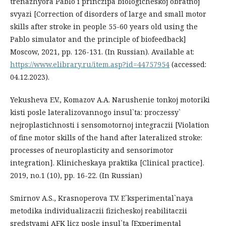
trenazhyora Pablo i princzipa biologicheskoj obratnoj
svyazi [Correction of disorders of large and small motor
skills after stroke in people 55-60 years old using the
Pablo simulator and the principle of biofeedback]
Moscow, 2021, pp. 126-131. (In Russian). Available at:
https://www.elibrary.ru/item.asp?id=44757954
(accessed:
04.12.2023).
Yekusheva E.V., Komazov A.A. Narushenie tonkoj motoriki
kisti posle lateralizovannogo insul`ta: proczessy`
nejroplastichnosti i sensomotornoj integraczii [Violation
of fine motor skills of the hand after lateralized stroke:
processes of neuroplasticity and sensorimotor
integration]. Klinicheskaya praktika [Clinical practice].
2019, no.1 (10), pp. 16-22. (In Russian)
Smirnov A.S., Krasnoperova T.V. E`ksperimental`naya
metodika individualizaczii fizicheskoj reabilitaczii
sredstvami AFK licz posle insul`ta [Experimental