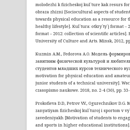
molodezhi k fizicheskoj kul`ture kak resurs f
obraza zhizni [Sociocultural aspects of student
towards physical education as a resource for t
healthy lifestyle]. Kul`tura: otkry`ty`j format –
format – 2012: collection of scientific articles].
University of Culture and Arts. Minsk, 2012, pp
Kuzmin A.M., Fedorova A.O. Модель формир
занятиям физической культурой и любител
студентов младших курсов технического вуза
motivation for physical education and amateu
junior students of a technical university]. W
czasopismo naukowe. 2018, no. 2-4 (30), pp. 33-
Prokofieva D.D, Petrov V.V., Ogurechnikov D.G. 
zanyatiyam fizicheskoj kul`turoj i sportom v 
zavedeniyakh [Motivation of students to engag
and sports in higher educational institutions]