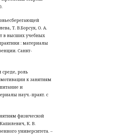
0.
оровьесберегающей
ва, Т. В.Борсук, О. А.
рт в высших учебных
практики : материалы
енции. Санкт-
 среде, роль
 мотивации к занятиям
оспитание и
ериалы науч.-практ. с
анятиям физической
 Капилевич, К. В.
венного университета. –