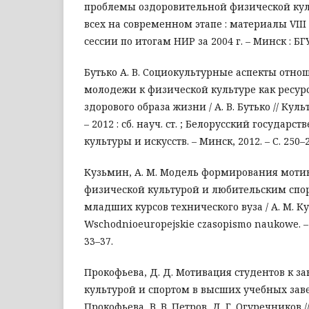
проблемы оздоровительной физической кул
всех на современном этапе : материалы VIII
сессии по итогам НИР за 2004 г. – Минск : БГУФ
Бутько А. В. Социокультурные аспекты отно
молодежи к физической культуре как ресу
здорового образа жизни / А. В. Бутько // Ку
– 2012 : сб. науч. ст. ; Белорусский государ
культуры и искусств. – Минск, 2012. – С. 250–2
Кузьмин, А. М. Модель формирования моти
физической культурой и любительским спор
младших курсов технического вуза / А. М. Ку
Wschodnioeuropejskie czasopismo naukowe. – 20
33–37.
Прокофьева, Д. Д. Мотивация студентов к з
культурой и спортом в высших учебных заве
Прокофьева, В. В. Петров, Д. Г. Огуречников