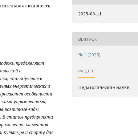
игательная активность,
2025-08-11
ВЫПУСК
№ 1 (2025)
олодежи предъявляют
зической и
РАЗДЕЛ
тем, что обучение в
ьных энергетических и
Педагогические науки
триваются особенности
скими упражнениями,
на различные виды
. В статье предпринята
применения элементов
й культуре и спорту для