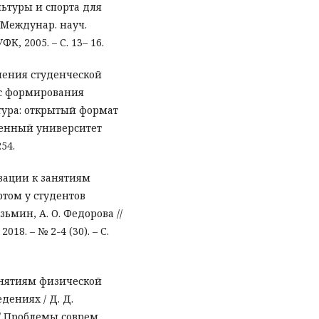
ьтуры и спорта для
 Междунар. науч.
К, 2005. – С. 13– 16.
шения студенческой
рс формирования
льтура: открытый формат
ственный университет
54.
вации к занятиям
том у студентов
зьмин, А. О. Федорова //
18. – № 2-4 (30). – С.
анятиям физической
дениях / Д. Д.
 // Проблемы соврем.