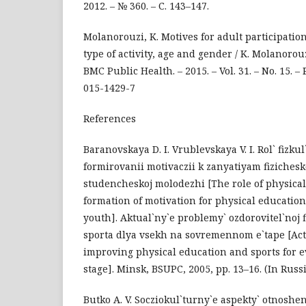
2012. – № 360. – С. 143–147.
Molanorouzi, K. Motives for adult participation 
type of activity, age and gender / K. Molanorouzi
BMC Public Health. – 2015. – Vol. 31. – No. 15. – 
015-1429-7
References
Baranovskaya D. I. Vrublevskaya V. I. Rol` fizku
formirovanii motivaczii k zanyatiyam fizichesko
studencheskoj molodezhi [The role of physical
formation of motivation for physical educatio
youth]. Aktual`ny`e problemy` ozdorovitel`noj fi
sporta dlya vsekh na sovremennom e`tape [Act
improving physical education and sports for e
stage]. Minsk, BSUPC, 2005, pp. 13–16. (In Russ
Butko A. V. Socziokul`turny`e aspekty` otnosh