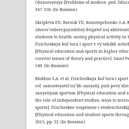
Obrazovaniya [Problems of modern. ped. Educati
347-350. (In Russian)
Skripleva E.V., Borsuk T.V., Konotopchenko O.A.
zdorov`esberegayushhej dvigatel`noj aktivnosti
students to health-saving physical activity in 
Fizicheskaya kul`tura i sport v vy`sshikh uc
[Physical education and sports in higher educa
current issues of theory and practice]. Saint P
540. (In Russian)
Blokhin S.A. et al. Fizicheskaya kul`tura i spor
rol` samostoyatel`ny`kh zanyatij, puti povy`she
zanyatiyam sportom [Physical education and s
the role of independent studies, ways to incre
sports]. Fizicheskoe vospitanie i studencheski
[Physical education and student sports through
2015, pp. 32. (In Russian)