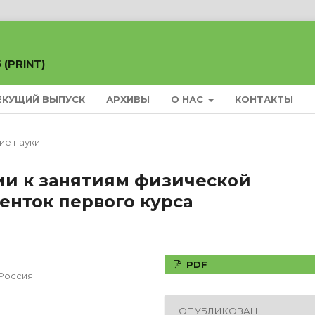
 (PRINT)
ЕКУЩИЙ ВЫПУСК
АРХИВЫ
О НАС
КОНТАКТЫ
ие науки
и к занятиям физической
денток первого курса
PDF
 Россия
ОПУБЛИКОВАН