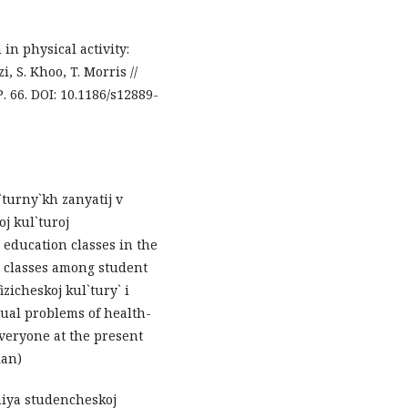
in physical activity:
, S. Khoo, T. Morris //
Р. 66. DOI: 10.1186/s12889-
l`turny`kh zanyatij v
j kul`turoj
 education classes in the
n classes among student
zicheskoj kul`tury` i
ual problems of health-
veryone at the present
ian)
eniya studencheskoj