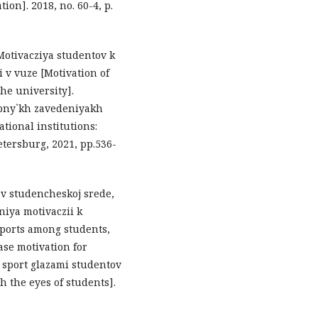
on]. 2018, no. 60-4, p.
 Motivacziya studentov k
 v vuze [Motivation of
the university].
hebny`kh zavedeniyakh
tional institutions:
etersburg, 2021, pp.536-
t v studencheskoj srede,
niya motivaczii k
ports among students,
ase motivation for
j sport glazami studentov
 the eyes of students].