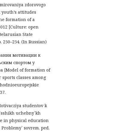
ormirovaniya zdorovogo
 youth’s attitudes
he formation of a
 2012 [Culture: open
 Belarusian State
. 250–254. (In Russian)
ования мотивации к
ьским спортом у
 [Model of formation of
r sports classes among
schodnioeuropejskie
37.
Motivacziya studentov k
vy`sshikh uchebny`kh
e in physical education
. Problemy` sovrem. ped.