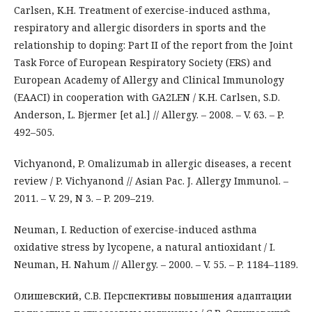
Carlsen, K.H. Treatment of exercise-induced asthma,
respiratory and allergic disorders in sports and the
relationship to doping: Part II of the report from the Joint
Task Force of European Respiratory Society (ERS) and
European Academy of Allergy and Clinical Immunology
(EAACI) in cooperation with GA2LEN / K.H. Carlsen, S.D.
Anderson, L. Bjermer [et al.] // Allergy. – 2008. – V. 63. – P.
492–505.
Vichyanond, P. Omalizumab in allergic diseases, a recent
review / P. Vichyanond // Asian Pac. J. Allergy Immunol. –
2011. – V. 29, N 3. – P. 209–219.
Neuman, I. Reduction of exercise-induced asthma
oxidative stress by lycopene, a natural antioxidant / I.
Neuman, H. Nahum // Allergy. – 2000. – V. 55. – P. 1184–1189.
Олишевский, С.В. Перспективы повышения адаптации