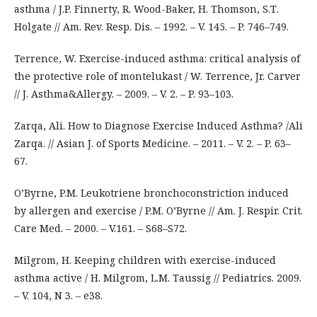
asthma / J.P. Finnerty, R. Wood-Baker, H. Thomson, S.Т.
Holgate // Am. Rev. Resp. Dis. – 1992. – V. 145. – P. 746–749.
Terrence, W. Exercise-induced asthma: critical analysis of
the protective role of montelukast / W. Terrence, Jr. Carver
// J. Asthma&Allergy. – 2009. – V. 2. – P. 93–103.
Zarqa, Ali. How to Diagnose Exercise Induced Asthma? /Ali
Zarqa. // Asian J. of Sports Medicine. – 2011. – V. 2. – P. 63–
67.
O’Byrne, P.M. Leukotriene bronchoconstriction induced
by allergen and exercise / P.M. O’Byrne // Am. J. Respir. Crit.
Care Med. – 2000. – V.161. – S68–S72.
Milgrom, H. Keeping children with exercise-induced
asthma active / H. Milgrom, L.M. Taussig // Pediatrics. 2009.
– V. 104, N 3. – e38.