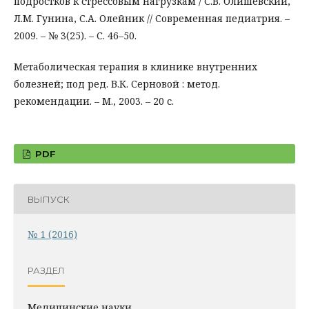
подростков к стрессовым нагрузкам / С.В. Олишевский,
Л.М. Гунина, С.А. Олейник // Современная педиатрия. –
2009. – № 3(25). – С. 46–50.
Метаболическая терапия в клинике внутренних
болезней; под ред. В.К. Серновой : метод.
рекомендации. – М., 2003. – 20 с.
PDF
ВЫПУСК
№ 1 (2016)
РАЗДЕЛ
Медицинские науки