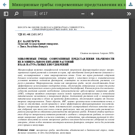
Микоризные грибы: cовременные представления их значимости в минеральном питании растений и как натуральных биоудобрений