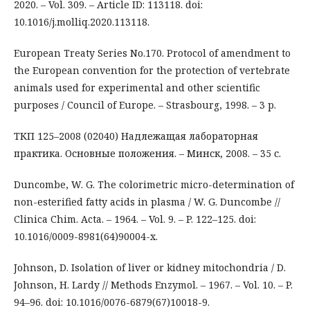
2020. – Vol. 309. – Article ID: 113118. doi:
10.1016/j.molliq.2020.113118.
European Treaty Series No.170. Protocol of amendment to
the European convention for the protection of vertebrate
animals used for experimental and other scientific
purposes / Council of Europe. – Strasbourg, 1998. – 3 p.
ТКП 125–2008 (02040) Надлежащая лабораторная
практика. Основные положения. – Минск, 2008. – 35 с.
Duncombe, W. G. The colorimetric micro-determination of
non-esterified fatty acids in plasma / W. G. Duncombe //
Clinica Chim. Acta. – 1964. – Vol. 9. – P. 122–125. doi:
10.1016/0009-8981(64)90004-x.
Johnson, D. Isolation of liver or kidney mitochondria / D.
Johnson, H. Lardy // Methods Enzymol. – 1967. – Vol. 10. – P.
94–96. doi: 10.1016/0076-6879(67)10018-9.