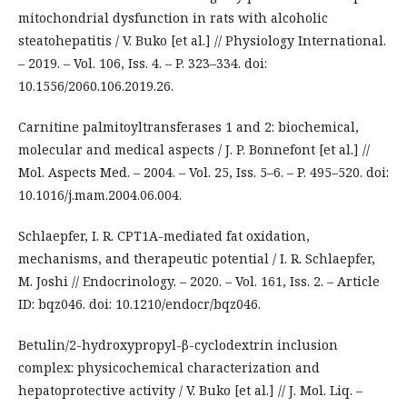
mitochondrial dysfunction in rats with alcoholic
steatohepatitis / V. Buko [et al.] // Physiology International.
– 2019. – Vol. 106, Iss. 4. – P. 323–334. doi:
10.1556/2060.106.2019.26.
Carnitine palmitoyltransferases 1 and 2: biochemical,
molecular and medical aspects / J. P. Bonnefont [et al.] //
Mol. Aspects Med. – 2004. – Vol. 25, Iss. 5–6. – P. 495–520. doi:
10.1016/j.mam.2004.06.004.
Schlaepfer, I. R. CPT1A-mediated fat oxidation,
mechanisms, and therapeutic potential / I. R. Schlaepfer,
M. Joshi // Endocrinology. – 2020. – Vol. 161, Iss. 2. – Article
ID: bqz046. doi: 10.1210/endocr/bqz046.
Betulin/2-hydroxypropyl-β-cyclodextrin inclusion
complex: physicochemical characterization and
hepatoprotective activity / V. Buko [et al.] // J. Mol. Liq. –