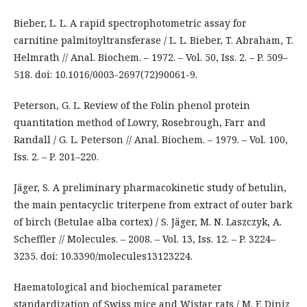
Bieber, L. L. A rapid spectrophotometric assay for
carnitine palmitoyltransferase / L. L. Bieber, T. Abraham, T.
Helmrath // Anal. Biochem. – 1972. – Vol. 50, Iss. 2. – P. 509–
518. doi: 10.1016/0003-2697(72)90061-9.
Peterson, G. L. Review of the Folin phenol protein
quantitation method of Lowry, Rosebrough, Farr and
Randall / G. L. Peterson // Anal. Biochem. – 1979. – Vol. 100,
Iss. 2. – P. 201–220.
Jäger, S. A preliminary pharmacokinetic study of betulin,
the main pentacyclic triterpene from extract of outer bark
of birch (Betulae alba cortex) / S. Jäger, M. N. Laszczyk, A.
Scheffler // Molecules. – 2008. – Vol. 13, Iss. 12. – P. 3224–
3235. doi: 10.3390/molecules13123224.
Haematological and biochemical parameter
standardization of Swiss mice and Wistar rats / M. F. Diniz