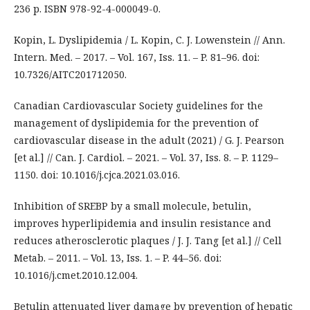
236 p. ISBN 978-92-4-000049-0.
Kopin, L. Dyslipidemia / L. Kopin, C. J. Lowenstein // Ann.
Intern. Med. – 2017. – Vol. 167, Iss. 11. – P. 81–96. doi:
10.7326/AITC201712050.
Canadian Cardiovascular Society guidelines for the
management of dyslipidemia for the prevention of
cardiovascular disease in the adult (2021) / G. J. Pearson
[et al.] // Can. J. Cardiol. – 2021. – Vol. 37, Iss. 8. – P. 1129–
1150. doi: 10.1016/j.cjca.2021.03.016.
Inhibition of SREBP by a small molecule, betulin,
improves hyperlipidemia and insulin resistance and
reduces atherosclerotic plaques / J. J. Tang [et al.] // Cell
Metab. – 2011. – Vol. 13, Iss. 1. – P. 44–56. doi:
10.1016/j.cmet.2010.12.004.
Betulin attenuated liver damage by prevention of hepatic