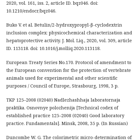
2020, vol. 161, iss. 2, article ID. bqz046. doi:
10.1210/endocr/bqz046.
Buko V. et al. Betulin/2-hydroxypropyl-β-cyclodextrin
inclusion complex: physicochemical characterization and
hepatoprotective activity. J. Mol. Liq., 2020, vol. 309, article
ID. 113118. doi: 10.1016/j.molliq.2020.113118.
European Treaty Series No.170. Protocol of amendment to
the European convention for the protection of vertebrate
animals used for experimental and other scientific
purposes / Council of Europe, Strasbourg, 1998, 3 p.
TKP 125–2008 (02040) Nadlezhashhaja laboratornaja
praktika. Osnovnye polozhenija [Technical codex of
established practice 125–2008 (02040) Good laboratory
practice. Fundamentals]. Minsk, 2008, 35 p. (In Russian)
Duncombe W. G. The colorimetric micro-determination of