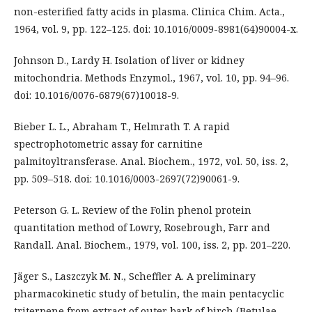
non-esterified fatty acids in plasma. Clinica Chim. Acta.,
1964, vol. 9, pp. 122–125. doi: 10.1016/0009-8981(64)90004-x.
Johnson D., Lardy H. Isolation of liver or kidney
mitochondria. Methods Enzymol., 1967, vol. 10, pp. 94–96.
doi: 10.1016/0076-6879(67)10018-9.
Bieber L. L., Abraham T., Helmrath T. A rapid
spectrophotometric assay for carnitine
palmitoyltransferase. Anal. Biochem., 1972, vol. 50, iss. 2,
pp. 509–518. doi: 10.1016/0003-2697(72)90061-9.
Peterson G. L. Review of the Folin phenol protein
quantitation method of Lowry, Rosebrough, Farr and
Randall. Anal. Biochem., 1979, vol. 100, iss. 2, pp. 201–220.
Jäger S., Laszczyk M. N., Scheffler A. A preliminary
pharmacokinetic study of betulin, the main pentacyclic
triterpene from extract of outer bark of birch (Betulae