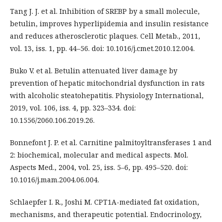
Tang J. J. et al. Inhibition of SREBP by a small molecule,
betulin, improves hyperlipidemia and insulin resistance
and reduces atherosclerotic plaques. Cell Metab., 2011,
vol. 13, iss. 1, pp. 44–56. doi: 10.1016/j.cmet.2010.12.004.
Buko V. et al. Betulin attenuated liver damage by
prevention of hepatic mitochondrial dysfunction in rats
with alcoholic steatohepatitis. Physiology International,
2019, vol. 106, iss. 4, pp. 323–334. doi:
10.1556/2060.106.2019.26.
Bonnefont J. P. et al. Carnitine palmitoyltransferases 1 and
2: biochemical, molecular and medical aspects. Mol.
Aspects Med., 2004, vol. 25, iss. 5–6, pp. 495–520. doi:
10.1016/j.mam.2004.06.004.
Schlaepfer I. R., Joshi M. CPT1A-mediated fat oxidation,
mechanisms, and therapeutic potential. Endocrinology,