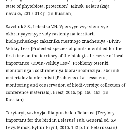
state of phytobiota, protection]. Minsk, Belaruskaja
navuka, 2015. 318 p. (In Russian)
Savchuk S.S., Lebedko V.N. Vpervyye vyyavlennyye
okhranyayemyye vidy rasteniy na territorii
biologicheskogo zakaznika mestnogo znacheniya «Divin-
Velikiy Les» [Protected species of plants identified for the
first time on the territory of the biological reserve of local
importance «Divin-Velikiy Les»]. Problemy otsenki,
monitoringa i sokhraneniya bioraznoobraziya : sbornik
materialov konferentsii [Problems of assessment,
monitoring and conservation of biodi-versity: collection of
conference materials]. Brest, 2016. pp. 160–163. (In
Russian)
Terytoryi, vazhnyja dlia ptushak u Belarusi [Terytory,
important for the bird in Belarus] sub. General ed. S.V.
Levy. Minsk, Ryftur Prynt, 2015. 152 p. (In Belarussian)