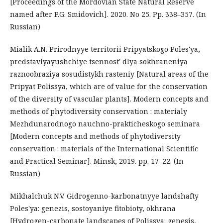
[Proceedings of the Mordovian State Natural Reserve
named after P.G. Smidovich]. 2020. No 25. Pp. 338–357. (In
Russian)
Mialik A.N. Prirodnyye territorii Pripyatskogo Poles'ya,
predstavlyayushchiye tsennost' dlya sokhraneniya
raznoobraziya sosudistykh rasteniy [Natural areas of the
Pripyat Polissya, which are of value for the conservation
of the diversity of vascular plants]. Modern concepts and
methods of phytodiversity conservation : materialy
Mezhdunarodnogo nauchno-prakticheskogo seminara
[Modern concepts and methods of phytodiversity
conservation : materials of the International Scientific
and Practical Seminar]. Minsk, 2019. pp. 17–22. (In
Russian)
Mikhalchuk N.V. Gidrogenno-karbonatnyye landshafty
Poles'ya: genezis, sostoyaniye fitobioty, okhrana
[Hydrogen-carbonate landscapes of Polissya: genesis,