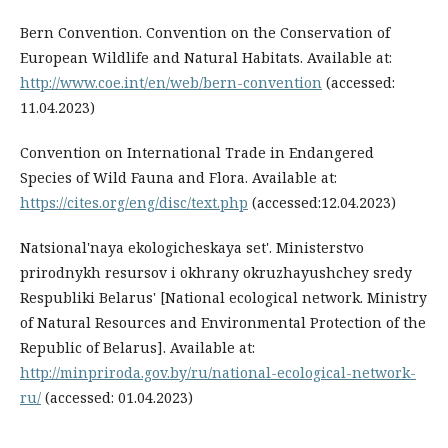
Bern Convention. Convention on the Conservation of
European Wildlife and Natural Habitats. Available at:
http://www.coe.int/en/web/bern-convention
(accessed:
11.04.2023)
Convention on International Trade in Endangered
Species of Wild Fauna and Flora. Available at:
https://cites.org/eng/disc/text.php
(accessed:12.04.2023)
Natsional'naya ekologicheskaya set'. Ministerstvo
prirodnykh resursov i okhrany okruzhayushchey sredy
Respubliki Belarus' [National ecological network. Ministry
of Natural Resources and Environmental Protection of the
Republic of Belarus]. Available at:
http://minpriroda.gov.by/ru/national-ecological-network-
ru/
(accessed: 01.04.2023)