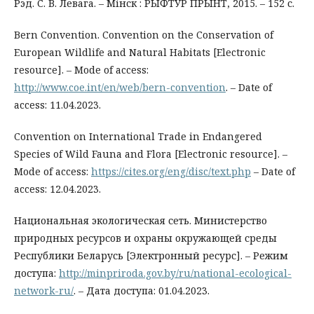
Рэд. С. В. Левага. – Мінск : РЫФТУР ПРЫНТ, 2015. – 152 с.
Bern Convention. Convention on the Conservation of
European Wildlife and Natural Habitats [Electronic
resource]. – Mode of access:
http://www.coe.int/en/web/bern-convention
. – Date of
access: 11.04.2023.
Convention on International Trade in Endangered
Species of Wild Fauna and Flora [Electronic resource]. –
Mode of access:
https://cites.org/eng/disc/text.php
– Date of
access: 12.04.2023.
Национальная экологическая сеть. Министерство
природных ресурсов и охраны окружающей среды
Республики Беларусь [Электронный ресурс]. – Режим
доступа:
http://minpriroda.gov.by/ru/national-ecological-
network-ru/
. – Дата доступа: 01.04.2023.