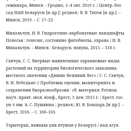
семинара, Минск – Гродно, 1–4 окт. 2019 г. / Центр. бот.
сад НАН Беларуси [и др.]; редкол.: В. В. Титок [и др.]. –
Минск, 2019. – С. 17–22.
Михальчук, Н. В. Гидрогенно-карбонатные ландшафты
Полесья : генезис, состояние фитобиоты, охрана / Н. В.
Михальчук. – Минск : Беларуск. навука, 2015. – 318 с.
Савчук, С. С. Впервые выявленные охраняемые виды
растений на территории биологического заказника
местного значения «Дивин-Великий Лес» / С. С. Савчук,
В. Н. Лебедько // Проблемы оценки, мониторинга и
сохранения биоразнообразия : сб. материал. Регион.
науч.-практ. экол. конф., Брест, 3 дек. 2015 г. / Брест. гос.
ун-т им. А. С. Пушкина ; редкол.; Ю. В. Бондарь [и др.]. –
Брест, 2016. – С. 160–163.
Тэрыторыі, важныя для птушак у Беларусі / пад агул.