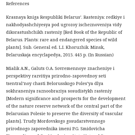
References
Krasnaya kniga Respubliki Belarus’. Rasteniya: redkiye i
nakhodyashchiyesya pod ugrozoy ischeznoveniya vidy
dikorastushchikh rasteniy [Red Book of the Republic of
Belarus. Plants: rare and endangered species of wild
plants]. Sub. General ed. L.I. Khoruzhik. Minsk,
Belaruskaja encyclapedya, 2015. 445 p. (In Russian)
Mialik A.N., Galuts O.A. Sovremennoye znacheniye i
perspektivy razvitiya prirodno-zapovednoy seti
tsentral’noy chasti Belorusskogo Poles’ya dlya
sokhraneniya raznoobraziya sosudistykh rasteniy
[Modern significance and prospects for the development
of the nature reserve network of the central part of the
Belarusian Polesie to preserve the diversity of vascular
plants]. Trudy Mordovskogo gosudarstvennogo
prirodnogo zapovednika imeni P.G. Smidovicha