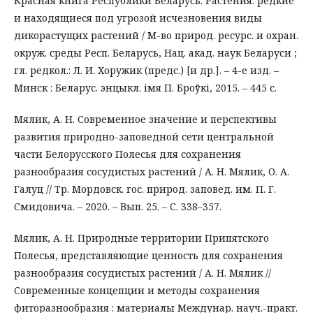
Красная книга Республики Беларусь. Растения: редкие
и находящиеся под угрозой исчезновения виды
дикорастущих растений / М-во природ. ресурс. и охран.
окруж. среды Респ. Беларусь, Нац. акад. наук Беларуси ;
гл. редкол.: Л. И. Хоружик (предс.) [и др.]. – 4-е изд. –
Минск : Беларус. энцыкл. імя П. Броўкі, 2015. – 445 с.
Мялик, А. Н. Современное значение и перспективы
развития природно-заповедной сети центральной
части Белорусского Полесья для сохранения
разнообразия сосудистых растений / А. Н. Мялик, О. А.
Галуц // Тр. Мордовск. гос. природ. заповед. им. П. Г.
Смидовича. – 2020. – Вып. 25. – С. 338–357.
Мялик, А. Н. Природные территории Припятского
Полесья, представляющие ценность для сохранения
разнообразия сосудистых растений / А. Н. Мялик //
Современные концепции и методы сохранения
фиторазнообразия : материалы Междунар. науч.-практ.