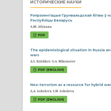
ИСТОРИЧЕСКИЕ НАУКИ
Рэпрэзентацыя Грунвальдскай бітвы ў 
Рэспубліцы Беларусь
А.М. Абухава
PDF
The epidemiological situation in Russia and
wars
А.S. Brichkov, G.А. Nikonorov
PDF (ENGLISH)
Neo-terrorism as a resource for hybrid wa
A.A. Sokolova, S.N. Sokolova
PDF (ENGLISH)