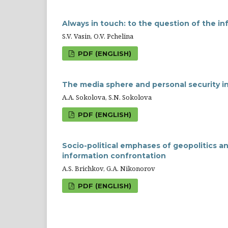
Always in touch: to the question of the i
S.V. Vasin, O.V. Pchelina
PDF (ENGLISH)
The media sphere and personal security in
A.A. Sokolova, S.N. Sokolova
PDF (ENGLISH)
Socio-political emphases of geopolitics an
information confrontation
А.S. Brichkov, G.А. Nikonorov
PDF (ENGLISH)