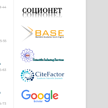
8-44
5-55
а
6-63
в
4-73