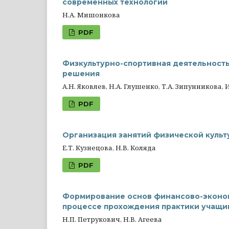
современных технологий
Н.А. Мишонкова
PDF
Физкультурно-спортивная деятельность
решения
А.Н. Яковлев, Н.А. Глушенко, Т.А. Зипунникова, 
PDF
Организация занятий физической культ
Е.Т. Кузнецова, Н.В. Коляда
PDF
Формирование основ финансово-эконом
процессе прохождения практики учащи
Н.П. Петрукович, Н.В. Агеева