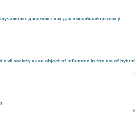
навучальных дапаможніках для вышэйшай школы ў
 civil society as an object of influence in the era of hybrid
rs
1