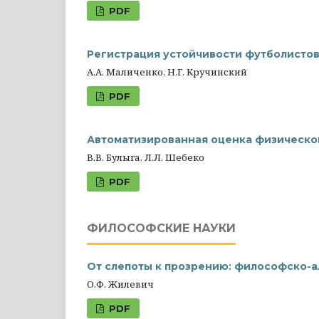
PDF
Регистрация устойчивости футболисто
А.А. Маличенко, Н.Г. Кручинский
PDF
Автоматизированная оценка физическо
В.В. Булыга, Л.Л. Шебеко
PDF
ФИЛОСОФСКИЕ НАУКИ
От слепоты к прозрению: философско-а
О.Ф. Жилевич
PDF