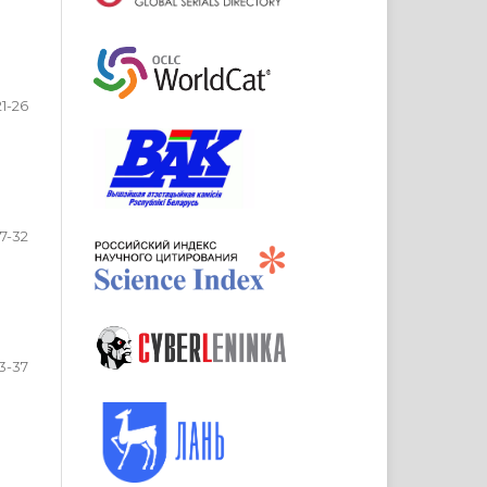
21-26
7-32
3-37