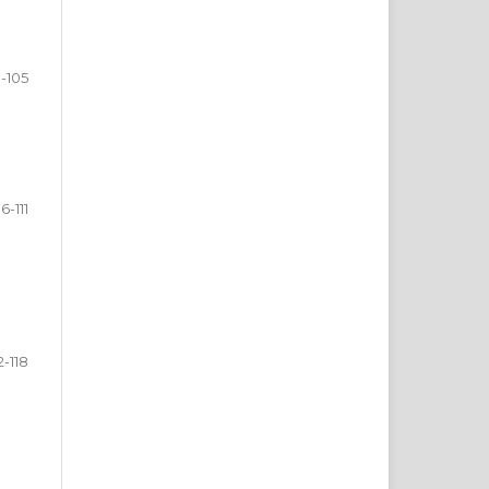
-105
6-111
2-118