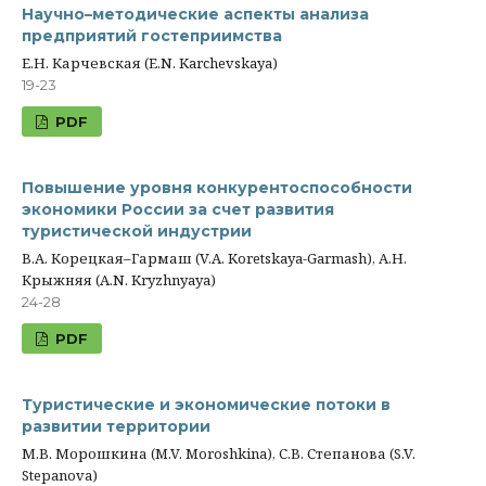
Научно–методические аспекты анализа
предприятий гостеприимства
Е.Н. Карчевская (E.N. Karchevskaya)
19-23
PDF
Повышение уровня конкурентоспособности
экономики России за счет развития
туристической индустрии
В.А. Корецкая–Гармаш (V.A. Koretskaya-Garmash), А.Н.
Крыжняя (A.N. Kryzhnyaya)
24-28
PDF
Туристические и экономические потоки в
развитии территории
М.В. Морошкина (M.V. Moroshkina), С.В. Степанова (S.V.
Stepanova)