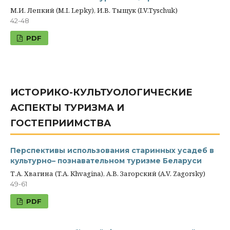
М.И. Лепкий (M.I. Lepky), И.В. Тыщук (I.V.Tyschuk)
42-48
PDF
ИСТОРИКО-КУЛЬТУОЛОГИЧЕСКИЕ
АСПЕКТЫ ТУРИЗМА И
ГОСТЕПРИИМСТВА
Перспективы использования старинных усадеб в
культурно– познавательном туризме Беларуси
Т.А. Хвагина (T.A. Khvagina), А.В. Загорский (A.V. Zagorsky)
49-61
PDF