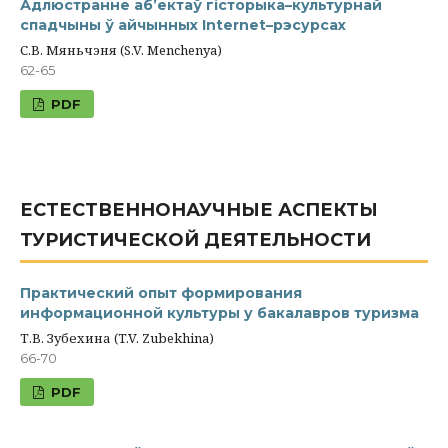
Адлюстранне аб’ектаў гісторыка–культурнай
спадчыны ў айчынных Internet–рэсурсах
С.В. Мяньчэня (S.V. Menchenya)
62-65
PDF
ЕСТЕСТВЕННОНАУЧНЫЕ АСПЕКТЫ
ТУРИСТИЧЕСКОЙ ДЕЯТЕЛЬНОСТИ
Практический опыт формирования
информационной культуры у бакалавров туризма
Т.В. Зубехина (T.V. Zubekhina)
66-70
PDF