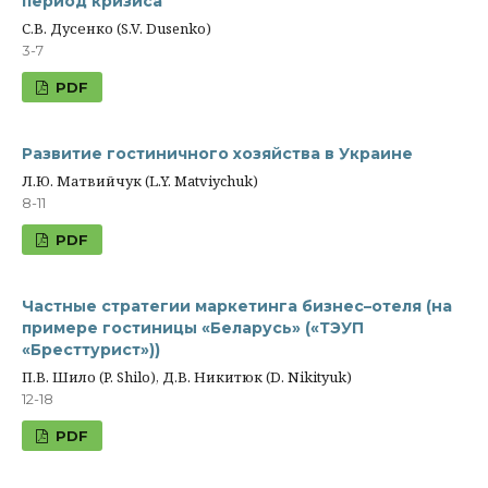
период кризиса
С.В. Дусенко (S.V. Dusenko)
3-7
PDF
Развитие гостиничного хозяйства в Украине
Л.Ю. Матвийчук (L.Y. Matviychuk)
8-11
PDF
Частные стратегии маркетинга бизнес–отеля (на
примере гостиницы «Беларусь» («ТЭУП
«Бресттурист»))
П.В. Шило (P. Shilo), Д.В. Никитюк (D. Nikityuk)
12-18
PDF