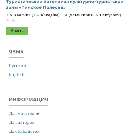
Туристический потенциал культурно–туристской
зоны «Пинское Полесье»
Т.А. Хвагина (T.A. Khvagina), С.А. Демьянов (S.A. Demyanov)
71-75
PDF
ЯЗЫК
Русский
English
ИНФОРМАЦИЯ
Для читателей
Для авторов
Для библиотек